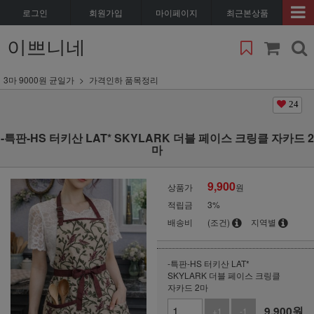
로그인
회원가입
마이페이지
최근본상품
이쁘니네
3마 9000원 균일가
가격인하 품목정리
24
-특판-HS 터키산 LAT* SKYLARK 더블 페이스 크링클 자카드 2
마
9,900
상품가
원
적립금
3%
배송비
(조건)
지역별
-특판-HS 터키산 LAT*
SKYLARK 더블 페이스 크링클
자카드 2마
9,900
원
+1
-1