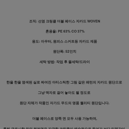
조직: 선염 크링클 더블 페이스 자카드 WOVEN
혼용율: PE 63% CO 37%
용도: 아우터, 원피스 스커트등 자카드 제품
원단폭: 52인치
세탁 방법: 작업 후 물세탁/드라이
한올 한올 염색된 실로 짜여진 아티스틱한 그림 같은 패턴의 자카드 원단으로
그냥 액자로 걸어 놓아도 될 정도로
원단 자체가 작품인 자가드 무드의 명품 퀄리티 원단입니다.
더블 페이스로 양쪽 면 모두 사용 가능하며,
특히 글로시한 와인 컬러면은 자글한 크링클이 예술적으로 들어가 보다 입체감이