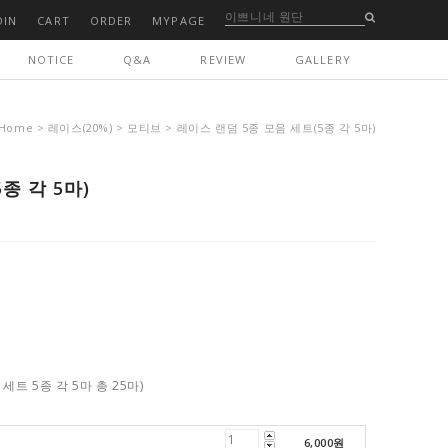
OIN
CART
ORDER
MYPAGE
NOTICE
Q&A
REVIEW
GALLERY
Home
>
레이스(20%)
>
모티브
> 레이스 랜덤 5종 모음 세트(5종 각 5마)
종 각 5마)
세트 5종 각 5마 총 25마)
6,000
원