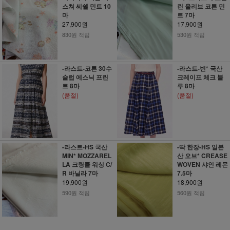
스쳐 씨쉘 민트 10
린 올리브 코튼 민
마
트 7마
27,900원
17,900원
830원 적립
530원 적립
-라스트-코튼 30수
-라스트-빈* 국산
슬럽 에스닉 프린
크레이프 체크 블
트 8마
루 8마
(품절)
(품절)
-라스트-HS 국산
-딱 한장-HS 일본
MIN* MOZZAREL
산 오브* CREASE
LA 크링클 워싱 C/
WOVEN 샤인 레몬
R 바닐라 7마
7.5마
19,900원
18,900원
590원 적립
560원 적립