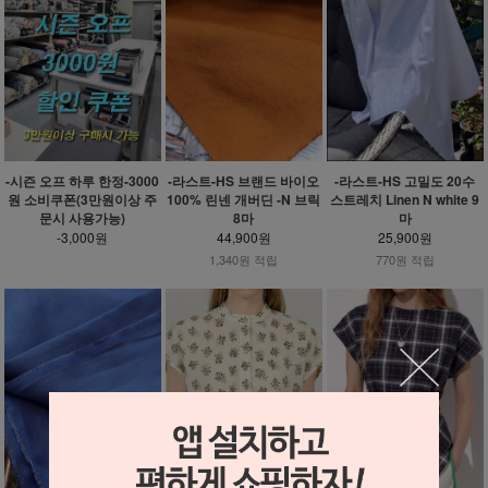
-시즌 오프 하루 한정-3000
-라스트-HS 브랜드 바이오
-라스트-HS 고밀도 20수
원 소비쿠폰(3만원이상 주
100% 린넨 개버딘 -N 브릭
스트레치 Linen N white 9
문시 사용가능)
8마
마
-3,000원
44,900원
25,900원
1,340원 적립
770원 적립