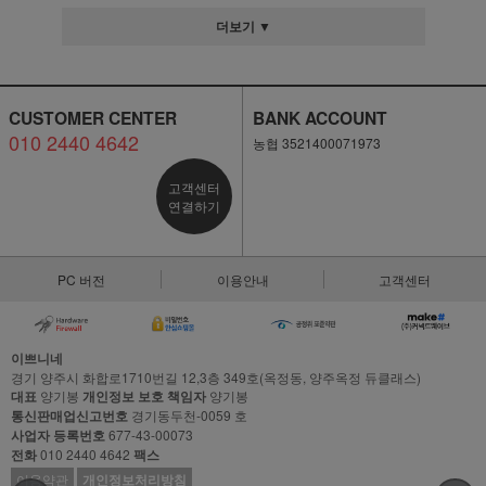
더보기 ▼
CUSTOMER CENTER
BANK ACCOUNT
010 2440 4642
농협 3521400071973
고객센터
연결하기
PC 버전
이용안내
고객센터
이쁘니네
경기 양주시 화합로1710번길 12,3층 349호(옥정동, 양주옥정 듀클래스)
대표
양기봉
개인정보 보호 책임자
양기봉
통신판매업신고번호
경기동두천-0059 호
사업자 등록번호
677-43-00073
전화
010 2440 4642
팩스
이용약관
개인정보처리방침