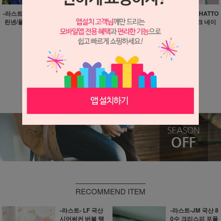
-라스트-JM 브랜딩 바이오
-정리 소분-프린트 T/R 써
-라스트-HS 일본산 HATTO
린넨/폴리 개버딘 블루 10
스데이 야생화 10마
RI 코튼 크링클 체크 네이
마
비 8마
23,900원
29,800원
29,900원
710원 적립
890원 적립
890원 적립
더보기 ▼
RECOMMEND ITEM
-라스트- LF 국산
-라스트-JM 국산 8
시어써커 버블 택
0수 크리스피 포플