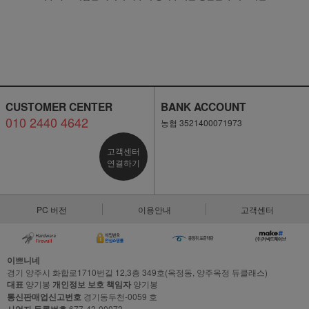
CUSTOMER CENTER
BANK ACCOUNT
010 2440 4642
농협 3521400071973
고객센터
연결하기
PC 버전
이용안내
고객센터
이쁘니네
경기 양주시 화합로1710번길 12,3층 349호(옥정동, 양주옥정 듀클래스)
대표
양기봉
개인정보 보호 책임자
양기봉
통신판매업신고번호
경기동두천-0059 호
사업자 등록번호
677-43-00073