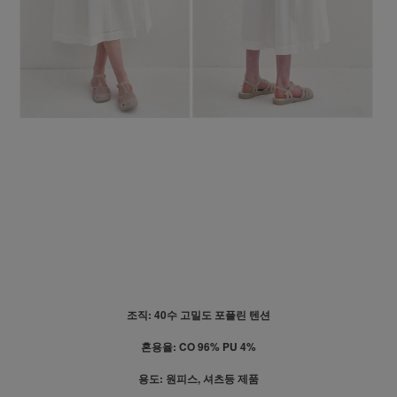
조직: 40수 고밀도 포플린 텐션
혼용율: CO 96% PU 4%
용도: 원피스, 셔츠등 제품