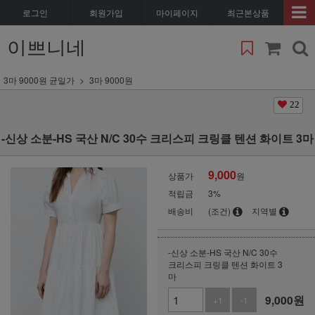
로그인
회원가입
마이페이지
최근본상품
이쁘니네
3마 9000원 균일가
3마 9000원
22
-신상 소분-HS 국산 N/C 30수 크리스피 크링클 텐션 화이트 3마
9,000
상품가
원
적립금
3%
배송비
(조건)
지역별
-신상 소분-HS 국산 N/C 30수
크리스피 크링클 텐션 화이트 3
마
9,000
원
+1
-1