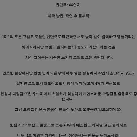
원단폭: 44인치
세탁 방법: 작업 후 물세탁
40수의 코튼 고밀도 포플린 원단으로 매끈하면서도 종이 같이 얇팍하고 탱글거리는
베이직하지만 브랜드 퀄리티는 이 정도가 기준이라는 것을
새삼 알려주는 익숙한 느낌의 고밀도 코튼 원단입니다.
건조한 질감이지만 완전 면이라 흡수력 너무 좋은 성질이니 작업시 참고하시구요~
얇지만 고밀도의 밀도감으로 비침이 많지 않으며 4%의 텐션으로
완성시 피팅감 또한 우수하며 내츄럴하게 워싱하여 자연스러운 크링클을 활용해도 좋
습니다.
그냥 트렁크 잠옷등 홈웨어 만들어 놓아도 오랫동안 입으실꺼에요~
한섬 시스* 브랜드 물량으로 코튼 40수의 매끈한 오리지널 고급 퀄리티로
너무나도 저렴한 가격에 나누어 쟁여두시는 행운을 누려보시길~