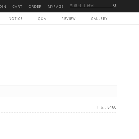
OIN
CART
ORDER
MYPAGE
NOTICE
Q&A
REVIEW
GALLERY
8460
Hits :