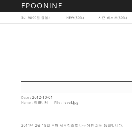
EPOONINE
3마 9000원 균일가
NEW(50%)
시즌 베스트(60%)
2012-10-01
Date :
이쁘니네
level.jpg
Name :
File :
2011년 2월 18일 부터 세부적으로 나누어진 회원 등급입니다.