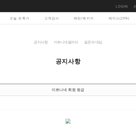
LOGIN
J
오늘 초특가
고객감사
패턴/패키지
레이스(20%)
공지사항
이쁘니네갤러리
질문과 대답
공지사항
이쁘니네 회원 등급